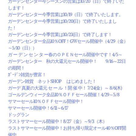
ガーデンセンター今シーズンの営業は10/20（日）で終了いた
します！
ガーデンセンター今季営業は10/19（日）で終了いたします。
ガーデンセンター今季営業は10/20(日）で終了いたしまし
た！
ガーデンセンター今季営業は10/23(日）で終了します！
ガーデンセンター全品10％OFF！GWセール開催中（4/29（金）
～5/10（日））
ガ ー デ ン セ ン タ ー春のＯＰＥＮセール開催中です！4/5～
ガーデンセンター 秋の大還元セール開催中！ 9/16～22日
の期間！
ｶﾞｰﾃﾞﾝ雑貨が豊富！
ガーデン雑貨 ネットSHOP はじめました！
ガーデ 真夏の大還元 セ ー ル ！開 催 中！ 7/24(金）～ 8/6(木)
ゴールデンウィーク全品10％ＯＦＦセール開催！4/29～5/8
サマーセール10％ＯＦＦセール開催中！
サマーセール開催中！6/11～6/17
ドッグラン
ラストサマーセール開催中！8/27（金）～9/3（木）
ラストサマーセール開催中！お持ち帰り限定オール40％OFF開
催中