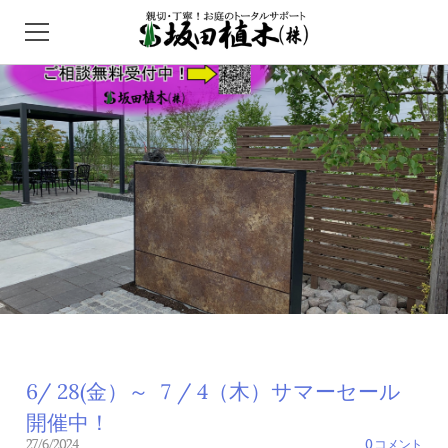
HOME
ガーデンセンター
外構/エクステリア
インフォメーション
問い合わせ
アクセス
6/ 28(金）～ 7 / 4（木）サマーセール
開催中！
27/6/2024
0 コメント