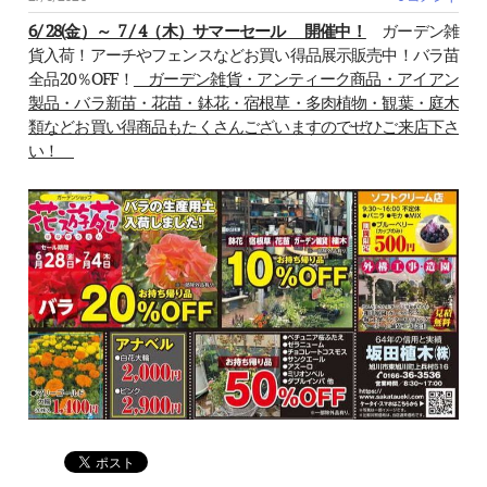
6/ 28(金）～ 7 / 4（木）サマーセール 開催中！
ガーデン雑
貨入荷！アーチやフェンスなどお買い得品展示販売中！バラ苗
全品20％OFF！
ガーデン雑貨・アンティーク商品・アイアン
製品・バラ新苗・花苗・鉢花・宿根草・多肉植物・観葉・庭木
類などお買い得商品もたくさんございますのでぜひご来店下さ
い！