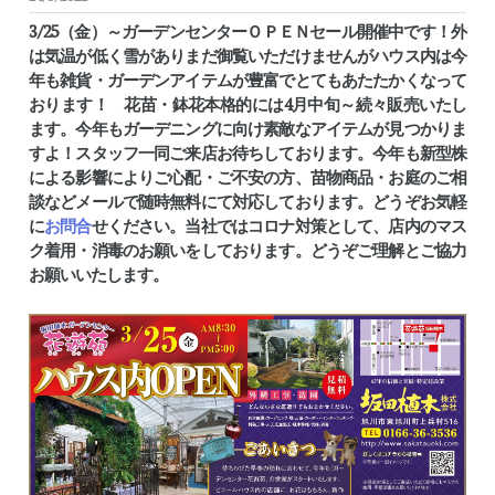
3/25（金）～ガーデンセンターＯＰＥＮセール開催中です！外
は気温が低く雪がありまだ御覧いただけませんがハウス内は今
年も雑貨・ガーデンアイテムが豊富でとてもあたたかくなって
おります！ 花苗・鉢花本格的には4月中旬～続々販売いたし
ます。今年もガーデニングに向け素敵なアイテムが見つかりま
すよ！スタッフ一同ご来店お待ちしております。
今年も新型株
による影響によりご心配・ご不安の方、苗物商品・お庭のご相
談などメールで随時無料にて対応しております。どうぞお気軽
に
お問合
せください。当社ではコロナ対策として、店内のマス
ク着用・消毒のお願いをしております。どうぞご理解とご協力
お願いいたします。