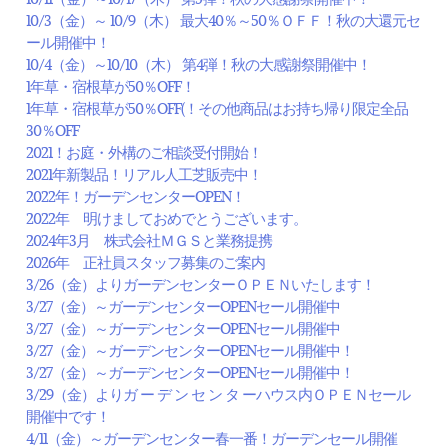
10/3（金）～ 10/9（木） 最大40％～50％ＯＦＦ！秋の大還元セ
ール開催中！
10/4（金）～10/10（木） 第4弾！秋の大感謝祭開催中！
1年草・宿根草が50％OFF！
1年草・宿根草が50％OFF(！その他商品はお持ち帰り限定全品
30％OFF
2021！お庭・外構のご相談受付開始！
2021年新製品！リアル人工芝販売中！
2022年！ガーデンセンターOPEN！
2022年 明けましておめでとうございます。
2024年3月 株式会社ＭＧＳと業務提携
2026年 正社員スタッフ募集のご案内
3/26（金）よりガーデンセンターＯＰＥＮいたします！
3/27（金）～ガーデンセンターOPENセール開催中
3/27（金）～ガーデンセンターOPENセール開催中
3/27（金）～ガーデンセンターOPENセール開催中！
3/27（金）～ガーデンセンターOPENセール開催中！
3/29（金）よりガ ー デ ン セ ン タ ーハウス内ＯＰＥＮセール
開催中です！
4/11（金）～ガーデンセンター春一番！ガーデンセール開催