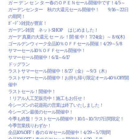
ガ ー デ ン セ ン タ ー春のＯＰＥＮセール開催中です！4/5～
ガーデンセンター 秋の大還元セール開催中！ 9/16～22日
の期間！
ｶﾞｰﾃﾞﾝ雑貨が豊富！
ガーデン雑貨 ネットSHOP はじめました！
ガーデ 真夏の大還元 セ ー ル ！開 催 中！ 7/24(金）～ 8/6(木)
ゴールデンウィーク全品10％ＯＦＦセール開催！4/29～5/8
サマーセール10％ＯＦＦセール開催中！
サマーセール開催中！6/11～6/17
ドッグラン
ラストサマーセール開催中！8/27（金）～9/3（木）
ラストサマーセール開催中！お持ち帰り限定オール40％OFF開
催中
ラストセール！開催中！
！リアル人工芝販売中！施工もお任せ！
今シーズンの花遊苑の営業は終了いたしました！
今シーズン最後のセール開催中！
今季も終盤！ラストセール開催中！10/1～10/7の7日間限定！
今季営業残りわずか！
全品10%OFF！春のＧＷセール開催中！4/29～5/7期間