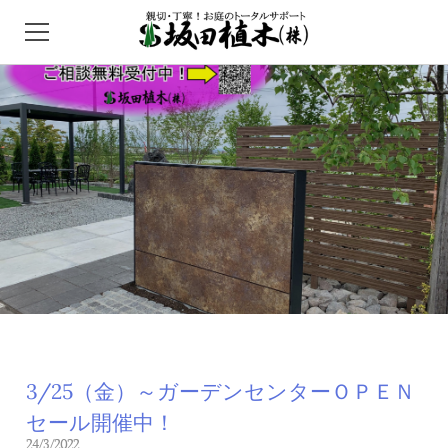
HOME
ガーデンセンター
外構/エクステリア
インフォメーション
問い合わせ
アクセス
3/25（金）～ガーデンセンターＯＰＥＮ
セール開催中！
24/3/2022