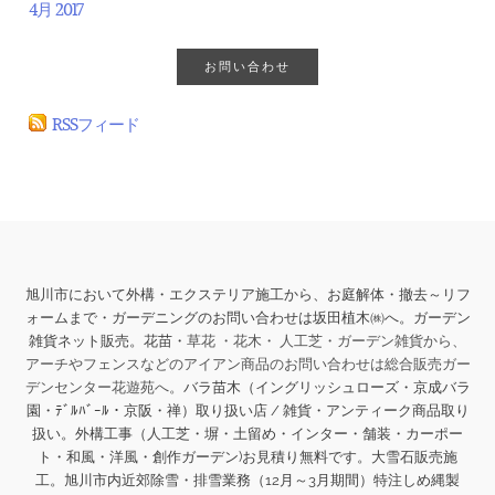
4月 2017
お問い合わせ
RSSフィード
旭川市において外構・エクステリア施工から、お庭解体・撤去～リフ
ォームまで・ガーデニングのお問い合わせは坂田植木㈱へ。ガーデン
雑貨ネット販売。花苗・
草花 ・花木・ 人工芝・ガーデン雑貨から、
アーチやフェンスなどのアイアン商品のお問い合わせは総合販売ガー
デンセンター花遊苑へ。
バラ苗木（イングリッシュローズ・京成バラ
園・ﾃﾞﾙﾊﾞｰﾙ・京阪・禅）取り扱い店 / 雑貨・アンティーク商品取り
扱い。
外構工事（人工芝・塀・土留め・インター・舗装・カーポー
ト・和風・洋風・創作ガーデン)お見積り無料です。大雪石販売施
工。旭川市内近郊除雪・排雪業務（12月～3月期間）特注しめ縄製