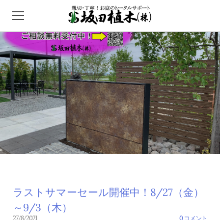
HOME
ガーデンセンター
外構/エクステリア
インフォメーション
問い合わせ
アクセス
ラストサマーセール開催中！8/27（金）
～9/3（木）
27/8/2021
0 コメント