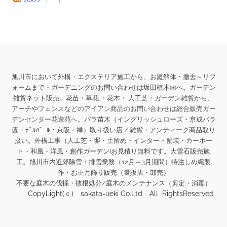
旭川市において外構・エクステリア施工から、お庭解体・撤去～リフ
ォームまで・ガーデニングのお問い合わせは坂田植木㈱へ。ガーデン
雑貨ネット販売。花苗・
草花 ・花木・ 人工芝・ガーデン雑貨から、
アーチやフェンスなどのアイアン商品のお問い合わせは総合販売ガー
デンセンター花遊苑へ。
バラ苗木（イングリッシュローズ・京成バラ
園・ﾃﾞﾙﾊﾞｰﾙ・京阪・禅）取り扱い店 / 雑貨・アンティーク商品取り
扱い。
外構工事（人工芝・塀・土留め・インター・舗装・カーポー
ト・和風・洋風・創作ガーデン)お見積り無料です。大雪石販売施
工。旭川市内近郊除雪・排雪業務（12月～3月期間）特注しめ縄製
作・お正月飾り販売（量販店・卸売）
不要な庭木の伐採・抜根処分/庭木のメンテナンス（剪定・消毒）
CopyLight(ｃ) sakata-ueki Co.Ltd All RightsReserved