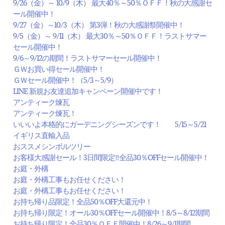
9/26（金）～ 10/9（木） 最大40％～50％ＯＦＦ！秋の大感謝セ
ール開催中！
9/27（金）～10/3（木） 第3弾！秋の大感謝祭開催中！
9/5（金）～ 9/11（木） 最大30％～50％ＯＦＦ！ラストサマー
セール開催中！
9/6～9/12の期間！ラストサマーセール開催中！
ＧＷお買い得セール開催中！
ＧＷセール開催中！（5/3～5/9）
LINE 新規お友達追加キャンペーン開催中です！
アンティーク煉瓦
アンティーク煉瓦！
いいいよ本格的にガーデニングシーズンです！ 5/15～5/21
イギリス直輸入品
おススメシンボルツリー
お客様大感謝セール！3日間限定‼全品30％OFFセール開催中！
お庭・外構
お庭・外構工事もお任せください！
お庭・外構工事もお任せください！
お持ち帰り品限定！全品50％OFF大還元中！
お持ち帰り限定！オール30％OFFセール開催中！8/5～8/12期間
お持ち帰り限定！全品30％ＯＦＦ開催中！8/26～9/1期間