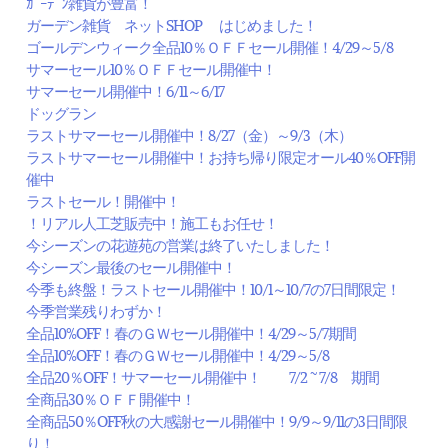
ｶﾞｰﾃﾞﾝ雑貨が豊富！
ガーデン雑貨 ネットSHOP はじめました！
ゴールデンウィーク全品10％ＯＦＦセール開催！4/29～5/8
サマーセール10％ＯＦＦセール開催中！
サマーセール開催中！6/11～6/17
ドッグラン
ラストサマーセール開催中！8/27（金）～9/3（木）
ラストサマーセール開催中！お持ち帰り限定オール40％OFF開
催中
ラストセール！開催中！
！リアル人工芝販売中！施工もお任せ！
今シーズンの花遊苑の営業は終了いたしました！
今シーズン最後のセール開催中！
今季も終盤！ラストセール開催中！10/1～10/7の7日間限定！
今季営業残りわずか！
全品10%OFF！春のＧＷセール開催中！4/29～5/7期間
全品10%OFF！春のＧＷセール開催中！4/29～5/8
全品20％OFF！サマーセール開催中！ 7/2 ~ 7/8 期間
全商品30％ＯＦＦ開催中！
全商品50％OFF秋の大感謝セール開催中！9/9～9/11の3日間限
り！