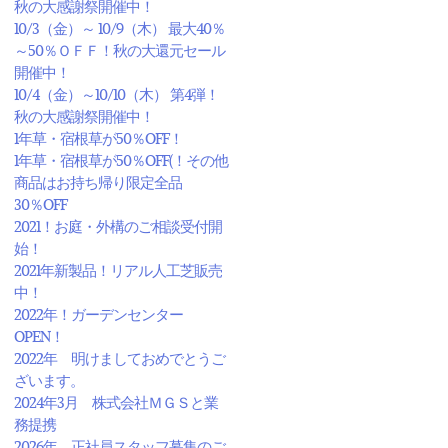
秋の大感謝祭開催中！
10/3（金）～ 10/9（木） 最大40％
～50％ＯＦＦ！秋の大還元セール
開催中！
10/4（金）～10/10（木） 第4弾！
秋の大感謝祭開催中！
1年草・宿根草が50％OFF！
1年草・宿根草が50％OFF(！その他
商品はお持ち帰り限定全品
30％OFF
2021！お庭・外構のご相談受付開
始！
2021年新製品！リアル人工芝販売
中！
2022年！ガーデンセンター
OPEN！
2022年 明けましておめでとうご
ざいます。
2024年3月 株式会社ＭＧＳと業
務提携
2026年 正社員スタッフ募集のご