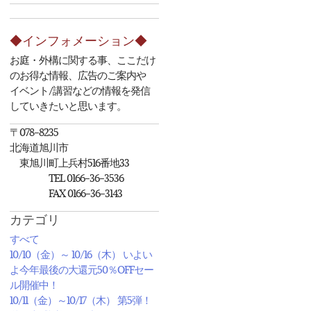
◆インフォメーション◆
お庭・外構に関する事、ここだけ
のお得な情報、広告のご案内や
イベント/講習などの情報を発信
していきたいと思います。
〒078-8235
北海道旭川市
東旭川町上兵村516番地33
TEL 0166-36-3536
FAX 0166-36-3143
カテゴリ
すべて
10/10（金）～ 10/16（木） いよい
よ今年最後の大還元50％OFFセー
ル開催中！
10/11（金）～10/17（木） 第5弾！