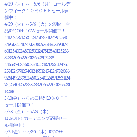
4/29（月）～ 5/6（月）ゴールデ
ンウィーク１０％ＯＦＦセール開
催中！
4/29（火）～5/6（火）の期間 全
品10％OFF！GWセール開催中！
44121248712531124751253112479125401
24951245412473208692614912398124
601254012487125311247512540125233
828320652200136528112288
446537412460125401248712531124751
253112479125401249512454124732086
9261491239812460125401248712531124
75125401252338283206522001365281
12288
5/10(金）～母の日特別10％ＯＦＦ
セール開催中！
5/23（金）～5/29（木）
10％OFF！ガーデニング応援セー
ル開催中！
5/24(金）～ 5/30（木）10%OFF