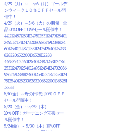
4/29（月）～ 5/6（月）ゴールデ
ンウィーク１０％ＯＦＦセール開
催中！
4/29（火）～5/6（火）の期間 全
品10％OFF！GWセール開催中！
44121248712531124751253112479125401
24951245412473208692614912398124
601254012487125311247512540125233
828320652200136528112288
446537412460125401248712531124751
253112479125401249512454124732086
9261491239812460125401248712531124
75125401252338283206522001365281
12288
5/10(金）～母の日特別10％ＯＦＦ
セール開催中！
5/23（金）～5/29（木）
10％OFF！ガーデニング応援セー
ル開催中！
5/24(金）～ 5/30（木）10%OFF