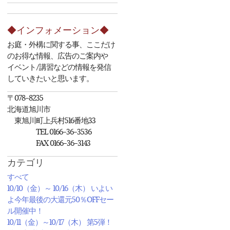
◆インフォメーション◆
お庭・外構に関する事、ここだけ
のお得な情報、広告のご案内や
イベント/講習などの情報を発信
していきたいと思います。
〒078-8235
北海道旭川市
東旭川町上兵村516番地33
TEL 0166-36-3536
FAX 0166-36-3143
カテゴリ
すべて
10/10（金）～ 10/16（木） いよい
よ今年最後の大還元50％OFFセー
ル開催中！
10/11（金）～10/17（木） 第5弾！