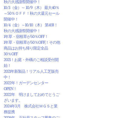
秋の大感謝祭開催中！
10/3（金）～ 10/9（木） 最大40％
～50％ＯＦＦ！秋の大還元セール
開催中！
10/4（金）～10/10（木） 第4弾！
秋の大感謝祭開催中！
1年草・宿根草が50％OFF！
1年草・宿根草が50％OFF(！その他
商品はお持ち帰り限定全品
30％OFF
2021！お庭・外構のご相談受付開
始！
2021年新製品！リアル人工芝販売
中！
2022年！ガーデンセンター
OPEN！
2022年 明けましておめでとうご
ざいます。
2024年3月 株式会社ＭＧＳと業
務提携
2026年 正社員スタッフ募集のご