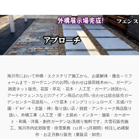
旭川市において外構・エクステリア施工から、お庭解体・撤去～リフ
ォームまで・ガーデニングのお問い合わせは坂田植木㈱へ。ガーデン
雑貨ネット販売。花苗・
草花 ・花木・ 人工芝・ガーデン雑貨から、
アーチやフェンスなどのアイアン商品のお問い合わせは総合販売ガー
デンセンター花遊苑へ。
バラ苗木（イングリッシュローズ・京成バラ
園・ﾃﾞﾙﾊﾞｰﾙ・京阪・禅）取り扱い店 / 雑貨・アンティーク商品取り
扱い。
外構工事（人工芝・塀・土留め・インター・舗装・カーポー
ト・和風・洋風・創作ガーデン)お見積り無料です。大雪石販売施
工。旭川市内近郊除雪・排雪業務（12月～3月期間）特注しめ縄製
作・お正月飾り販売（量販店・卸売）