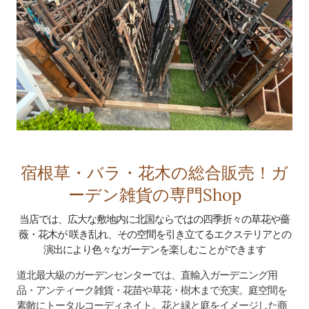
宿根草・バラ・花木の総合販売！ガ
ーデン雑貨の専門Shop
当店では、広大な敷地内に北国ならではの四季折々の草花や薔
薇・花木が 咲き乱れ、​その空間を引き立てるエクステリアとの
演出により色々なガーデンを楽しむことができます
道北最大級のガーデンセンターでは、直輸入ガーデニング用
品・アンティーク雑貨・花苗や草花・樹木まで充実。庭空間を
素敵にトータルコーディネイト。
花と緑と庭をイメージした商