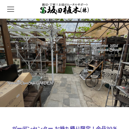
HOME
ガーデンセンター
外構/エクステリア
インフォメーション
問い合わせ
アクセス
ガーデンセンター お持ち帰り限定！全品30％