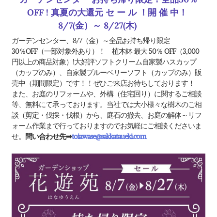
OFF ! 真夏の大還元 セ ー ル ！開 催 中！
8/7(金）～ 8/27(木)
ガーデンセンター、8/7（金）～全品お持ち帰り限定
30％OFF（一部対象外あり）！ 植木鉢 最大 50％ OFF（3,000
円以上の商品対象）!大好評ソフトクリーム自家製ハスカップ
（カップのみ）、自家製ブルーベリーソフト（カップのみ）販
売中（期間限定）です！
！ぜひご来店お待ちしております！
また、お庭のリフォームや、外構（住宅回り）に関するご相談
等、無料にて承っております。当社では大小様々な樹木のご相
談（剪定・伐採・伐根）から、庭石の撤去、お庭の解体～リフ
ォーム作業まで行っておりますのでお気軽にご相談くださいま
せ。
問い合わせ先➡
toiawase@sakkataueki.com